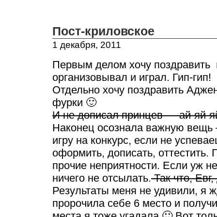
Пост-криловское
1 декабря, 2011
Первым делом хочу поздравить в
организовывал и играл. Гип-гип!
Отдельно хочу поздравить Аджен
фурки 🙂
И не дописал принцев — ай-яй-я
Наконец осознала важную вещь 
игру на конкурс, если не успева
оформить, дописать, оттестить. 
прочие неприятности. Если уж н
ничего не отсылать.
Так что, Евг,
Результаты меня не удивили, я 
пророчила себе 6 место и получи
места я тоже угадала 🙂 Вот то