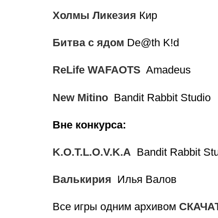
Холмы Ликезия
Кир
Битва с ядом
De@th K!d
ReLife WAFAOTS
Amadeus
New Mitino
Bandit Rabbit Studio
Вне конкурса:
K.O.T.L.O.V.K.A
Bandit Rabbit St
Валькирия
Илья Валов
Все игры одним архивом
СКАЧА