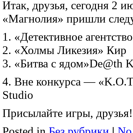
Итак, друзья, сегодня 2 и
«Магнолия» пришли след
«Детективное агентств
«Холмы Ликезия» Кир
«Битва с ядом»De@th K
4. Вне конкурса — «K.O.T
Studio
Присылайте игры, друзья!
Posted in
Без рубрики
|
No