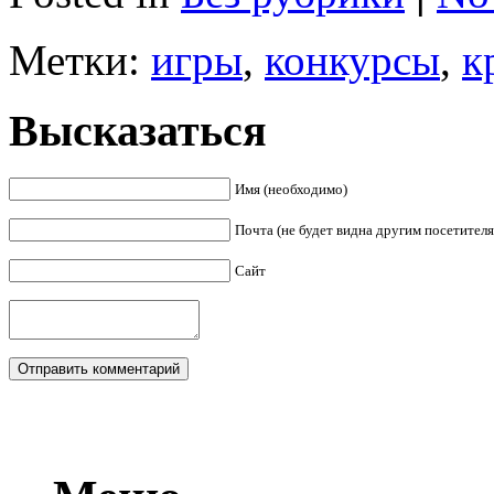
Метки:
игры
,
конкурсы
,
к
Высказаться
Имя (необходимо)
Почта (не будет видна другим посетител
Сайт