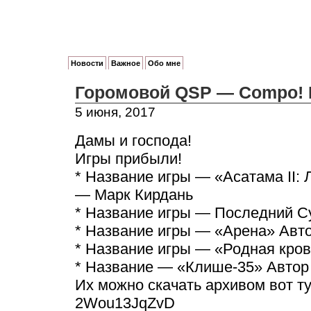
Новости
Важное
Обо мне
Горомовой QSP — Compo! 
5 июня, 2017
Дамы и господа!
Игры прибыли!
* Название игры — «Асатама II:
— Марк Кирдань
* Название игры — Последний Су
* Название игры — «Арена» Авт
* Название игры — «Родная кров
* Название — «Клише-35» Автор
Их можно скачать архивом вот тут 
2Wou13JqZvD