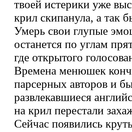
твоей истерики уже выс
крил скипанула, а так 
Умерь свои глупые эмоц
останется по углам прят
где открытого голосован
Времена менюшек конча
парсерных авторов и б
развлекавшиеся англий
на крил перестали заха
Сейчас появились крут