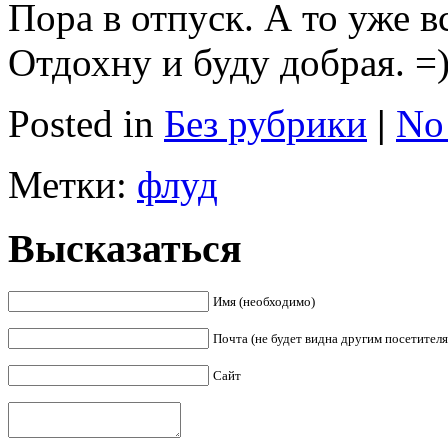
Пора в отпуск. А то уже в
Отдохну и буду добрая. =
Posted in
Без рубрики
|
No
Метки:
флуд
Высказаться
Имя (необходимо)
Почта (не будет видна другим посетител
Сайт